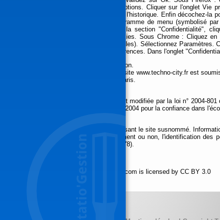
bouton Firefox, puis aller dans l'onglet Options. Cliquer sur l'onglet Vie
utiliser les paramètres personnalisés pour l'historique. Enfin décochez-la 
haut à droite du navigateur sur le pictogramme de menu (symbolisé par
Afficher les paramètres avancés. Dans la section "Confidentialité", c
"Cookies", vous pouvez bloquer les cookies. Sous Chrome : Cliquez en 
menu (symbolisé par trois lignes horizontales). Sélectionnez Paramètres. C
section "Confidentialité", cliquez sur préférences. Dans l'onglet "Confidenti
9. Droit applicable et attribution de juridiction.
Tout litige en relation avec l’utilisation du site www.techno-city.fr est soumis
juridiction aux tribunaux compétents de Paris.
10. Les principales lois concernées.
Loi n° 78-17 du 6 janvier 1978, notamment modifiée par la loi n° 2004-801 d
et aux libertés. Loi n° 2004-575 du 21 juin 2004 pour la confiance dans l'é
11. Lexique.
Utilisateur : Internaute se connectant, utilisant le site susnommé. Informati
sous quelque forme que ce soit, directement ou non, l'identification des 
(article 4 de la loi n° 78-17 du 6 janvier 1978).
Icons made by
Freepik
from
www.flaticon.com
is licensed by
CC BY 3.0