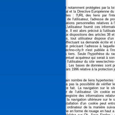
7. Gestion des données personnelles.
En France, les données personnelles sont notamment protégées par la loi 
août 2004, l'article L. 226-13 du Code pénal et la Directive Européenne du 2
www.techno-city.fr, peuvent êtres recueillies : l'URL des liens par l'in
www.techno-city.fr, le fournisseur d'accès de l'utilisateur, l'adresse de pro
cause TechnoCity ne collecte des informations personnelles relatives à l'
proposés par le site www.techno-city.fr. L'utilisateur fournit ces info
lorsqu'il procède par lui-même à leur saisie. Il est alors précisé à l'utilisa
fournir ces informations. Conformément aux dispositions des articles 38 et 
l’informatique, aux fichiers et aux libertés, tout utilisateur dispose d’un
données personnelles le concernant, en effectuant sa demande écrite et s
avec signature du titulaire de la pièce, en précisant l’adresse à laquel
personnelle de l'utilisateur du site www.techno-city.fr n'est publiée à l'i
vendue sur un support quelconque à des tiers. Seule l'hypothèse du rac
transmission des dites informations à l'éventuel acquéreur qui serait à so
de modification des données vis à vis de l'utilisateur du site www.techno-c
recueille pas d'informations personnelles. . Les bases de données sont pro
1998 transposant la directive 96/9 du 11 mars 1996 relative à la protection
8. Liens hypertextes et cookies.
Le site www.techno-city.fr contient un certain nombre de liens hypertextes 
de TechnoCity. Cependant, TechnoCity n’a pas la possibilité de vérifier l
conséquence aucune responsabilité de ce fait. La navigation sur le sit
l’installation de cookie(s) sur l’ordinateur de l’utilisateur. Un cookie
l’identification de l’utilisateur, mais qui enregistre des informations relat
données ainsi obtenues visent à faciliter la navigation ultérieure sur le
mesures de fréquentation. Le refus d’installation d’un cookie peut entra
L’utilisateur peut toutefois configurer son ordinateur de la manière suiva
Internet Explorer : onglet outil (pictogramme en forme de rouage en haut a dr
et choisissez Bloquer tous les cookies. Validez sur Ok. Sous Firefox : e