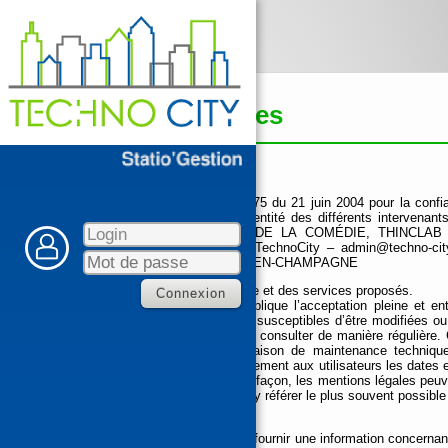
☰
Mentions légales
1. Présentation du site.
En vertu de l'article 6 de la loi n° 2004-575 du 21 juin 2004 pour la conf
utilisateurs du site
www.techno-city.fr
l'identité des différents intervenan
Propriétaire : TechnoCity – 1 PLACE DE LA COMÉDIE, THINCLA
TechnoCity / Responsable publication : TechnoCity – admin@techno-c
COMÉDIE, THINCLAB 51000 CHÂLONS-EN-CHAMPAGNE
2. Conditions générales d’utilisation du site et des services proposés.
L’utilisation du site www.techno-city.fr implique l’acceptation pleine et en
décrites. Ces conditions d’utilisation sont susceptibles d’être modifiées o
www.techno-city.fr sont donc invités à les consulter de manière régulièr
aux utilisateurs. Une interruption pour raison de maintenance techniqu
s’efforcera alors de communiquer préalablement aux utilisateurs les dates et
est mis à jour régulièrement. De la même façon, les mentions légales peuv
néanmoins à l’utilisateur qui est invité à s’y référer le plus souvent possib
3. Description des services fournis.
Le site www.techno-city.fr a pour objet de fournir une information concerna