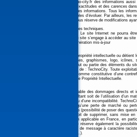
s’efforce de fournir sur le site www.techno-city.fr des informations aussi
tenue responsable des omissions, des inexactitudes et des carences dans la
des tiers partenaires qui lui fournissent ces informations. Tous les inform
données à titre indicatif, et sont susceptibles d’évoluer. Par ailleurs, les 
ne sont pas exhaustifs. Ils sont donnés sous réserve de modifications ayan
4. Limitations contractuelles sur les données techniques.
Le site utilise la technologie JavaScript. Le site Internet ne pourra ê
l’utilisation du site. De plus, l’utilisateur du site s’engage à accéder au si
virus et avec un navigateur de dernière génération mis-à-jour
5. Propriété intellectuelle et contrefaçons.
TechnoCity est propriétaire des droits de propriété intellectuelle ou détient
sur le site, notamment les textes, images, graphismes, logo, icônes, so
modification, publication, adaptation de tout ou partie des éléments du sit
interdite, sauf autorisation écrite préalable de : TechnoCity. Toute exploit
éléments qu’il contient sera considérée comme constitutive d’une contre
des articles L.335-2 et suivants du Code de Propriété Intellectuelle.
6. Limitations de responsabilité.
TechnoCity ne pourra être tenue responsable des dommages directs et indi
l’accès au site www.techno-city.fr, et résultant soit de l’utilisation d’un m
au point 4, soit de l’apparition d’un bug ou d’une incompatibilité. Techno
dommages indirects (tels par exemple qu’une perte de marché ou perte 
www.techno-city.fr. Des espaces interactifs (possibilité de poser des quest
utilisateurs. TechnoCity se réserve le droit de supprimer, sans mise e
espace qui contreviendrait à la législation applicable en France, en partic
données. Le cas échéant, TechnoCity se réserve également la possibilité
pénale de l’utilisateur, notamment en cas de message à caractère raciste
soit le support utilisé (texte, photographie…).